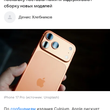
сборку новых моделей
Денис Хлебников
iPhone 17 Pro
источник:
Unsplash
По
сообщениям
издания Culpium, Apple рискует