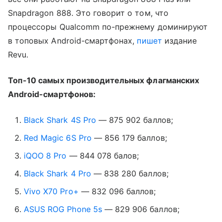
Snapdragon 888. Это говорит о том, что
процессоры Qualcomm по-прежнему доминируют
в топовых Android-смартфонах,
пишет
издание
Revu.
Топ-10 самых производительных флагманских
Android-смартфонов:
Black Shark 4S Pro
—
875 902 баллов;
Red Magic 6S Pro
—
856 179 баллов;
iQOO 8 Pro
—
844 078 балов;
Black Shark 4 Pro
—
838 280 баллов;
Vivo X70 Pro+
—
832 096 баллов;
ASUS ROG Phone 5s
—
829 906 баллов;