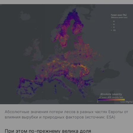
Абсолютные значения потери лесов в разных частях Европы от
влияния вырубки и природных факторов
источник:
ESA
При этом по-прежнему велика доля