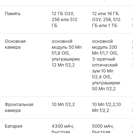
Память
12 ГБ ОЗУ,
12 или 16 ГБ
256 или 512
ОЗУ, 256, 512
ГБ
ГБ или 1 ТБ
Основная
основной
основной
камера
модуль 50 Мп
модуль 200
f/1,8 OIS,
Мп f/1,7 OIS,
ультраширик
3-кратный
12 Мп f/2,2
оптический
зум 10 Мп
f/2,4 OIS,
ультраширик
50 Мп f/2,2
Фронтальная
10 Мп f/2,2
10 Мп f/2,2,10
камера
Мп f/2,2
Батарея
4300 мАч,
5000 мАч,
быстрая
быстрая