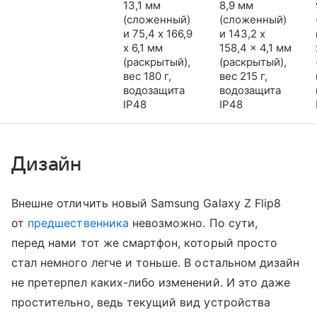
13,1 мм
8,9 мм
(сложенный)
(сложенный)
и 75,4 x 166,9
и 143,2 x
x 6,1 мм
158,4 x 4,1 мм
(раскрытый),
(раскрытый),
вес 180 г,
вес 215 г,
водозащита
водозащита
IP48
IP48
Дизайн
Внешне отличить новый Samsung Galaxy Z Flip8
от
предшественника
невозможно. По сути,
перед нами тот же смартфон, который просто
стал немного легче и тоньше. В остальном дизайн
не претерпел каких-либо изменений. И это даже
простительно, ведь текущий вид устройства