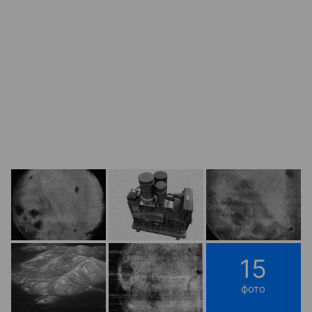
15
фото