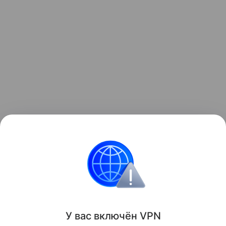
Узнать больше о необычном инциденте с ракетой
можно в отдельном
материале
Hi-Tech Mail.
космос
Луна
Поделиться
У вас включ
ён
V
P
N