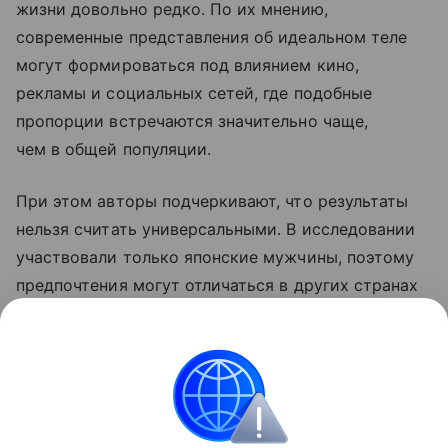
жизни довольно редко. По их мнению,
современные представления об идеальном теле
могут формироваться под влиянием кино,
рекламы и социальных сетей, где подобные
пропорции встречаются значительно чаще,
чем в общей популяции.
При этом авторы подчеркивают, что результаты
нельзя считать универсальными. В исследовании
участвовали только японские мужчины, поэтому
предпочтения могут отличаться в других странах
и культурах. Кроме того, работа касалась лишь
фигур среднего телосложения — выводы могут
быть иными для более худых или полных женщин.
Биология