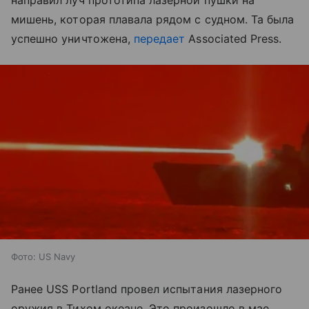
направил луч прототипа лазерной пушки на
мишень, которая плавала рядом с судном. Та была
успешно уничтожена,
передает
Associated Press.
Фото: US Navy
Ранее USS Portland провел испытания лазерного
оружия в Тихом океане. Это произошло в мае