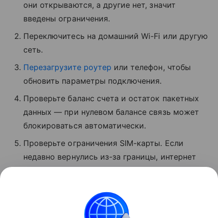
они открываются, а другие нет, значит
введены ограничения.
Переключитесь на домашний Wi-Fi или другую
сеть.
Перезагрузите роутер
или телефон, чтобы
обновить параметры подключения.
Проверьте баланс счета и остаток пакетных
данных — при нулевом балансе связь может
блокироваться автоматически.
Проверьте ограничения SIM-карты. Если
недавно вернулись из-за границы, интернет
может быть временно заблокирован.
Обратитесь в службу поддержки вашего
оператора и уточните, почему нет связи.