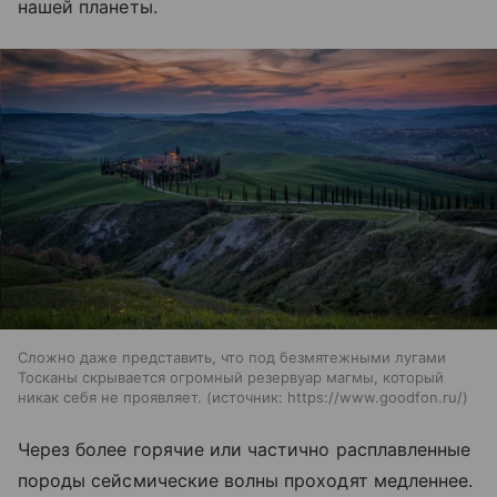
нашей планеты.
Сложно даже представить, что под безмятежными лугами
Тосканы скрывается огромный резервуар магмы, который
никак себя не проявляет.
источник:
https://www.goodfon.ru/
Через более горячие или частично расплавленные
породы сейсмические волны проходят медленнее.