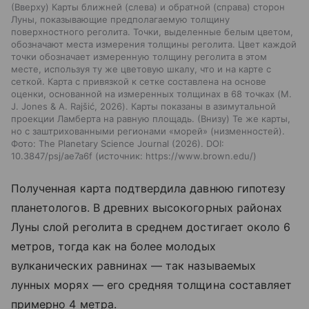
(Вверху) Карты ближней (слева) и обратной (справа) сторон
Луны, показывающие предполагаемую толщину
поверхностного реголита. Точки, выделенные белым цветом,
обозначают места измерения толщины реголита. Цвет каждой
точки обозначает измеренную толщину реголита в этом
месте, используя ту же цветовую шкалу, что и на карте с
сеткой. Карта с привязкой к сетке составлена на основе
оценки, основанной на измеренных толщинах в 68 точках (M.
J. Jones & A. Rajšić, 2026). Карты показаны в азимутальной
проекции Ламберта на равную площадь. (Внизу) Те же карты,
но с заштрихованными регионами «морей» (низменностей).
Фото: The Planetary Science Journal (2026). DOI:
10.3847/psj/ae7a6f
источник:
https://www.brown.edu/
Полученная карта подтвердила давнюю гипотезу
планетологов. В древних высокогорных районах
Луны слой реголита в среднем достигает около 6
метров, тогда как на более молодых
вулканических равнинах — так называемых
лунных морях — его средняя толщина составляет
примерно 4 метра.