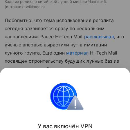
Кадр из ролика о китайской лунной миссии Чангъе-5.
источник:
wikimedia
Любопытно, что тема использования реголита
сегодня развивается сразу по нескольким
направлениям. Ранее Hi-Tech Mail
рассказывал
, что
ученые впервые вырастили нут в имитации
лунного грунта.
Еще один
материал
Hi-Tech Mail
посвящен строительству будущих лунных баз из
самого реголита. В нем рассматривается
технология лазерного спекания лунного грунта для
создания инфраструктуры прямо на месте.
космос
Луна
Поделиться
У вас включ
ён
V
P
N