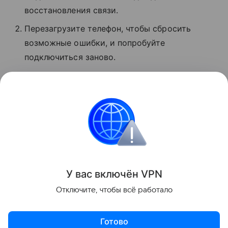
восстановления связи.
Перезагрузите телефон, чтобы сбросить
возможные ошибки, и попробуйте
подключиться заново.
Проверьте баланс. Если деньги кончились,
услуги связи могут быть недоступны.
Обратитесь в поддержку оператора.
Сбои
Поделиться
У вас включ
ён
V
P
N
Отключите, чтобы всё работало
Готово