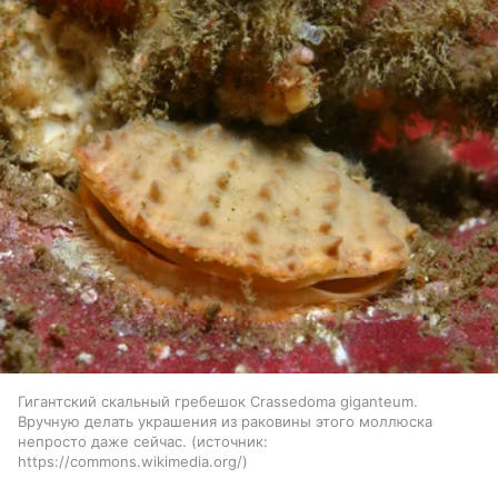
Гигантский скальный гребешок Crassedoma giganteum.
Вручную делать украшения из раковины этого моллюска
непросто даже сейчас.
источник:
https://commons.wikimedia.org/