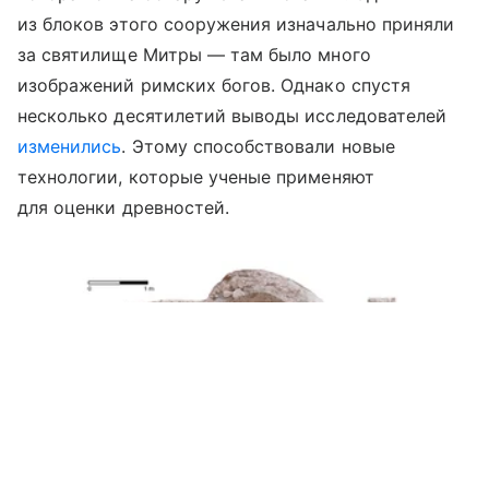
из блоков этого сооружения изначально приняли
за святилище Митры — там было много
изображений римских богов. Однако спустя
несколько десятилетий выводы исследователей
изменились
. Этому способствовали новые
технологии, которые ученые применяют
для оценки древностей.
Выберите комментарий
Выберите комментарий
Выберите комментарий
Информация полезная и актуальная
Информация полезная и актуальная
Информация полезная и актуальная
Заголовок вводит в заблуждение
Заголовок вводит в заблуждение
Заголовок вводит в заблуждение