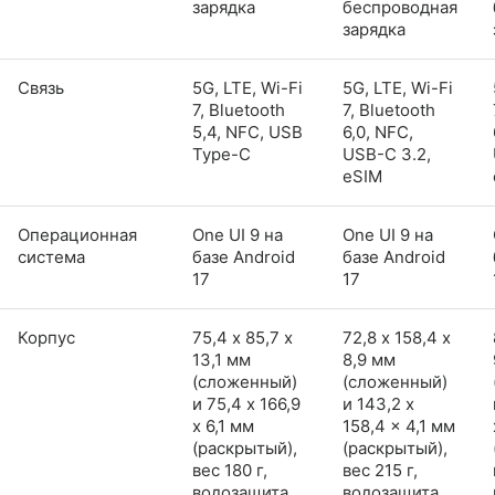
зарядка
беспроводная
зарядка
Связь
5G, LTE, Wi-Fi
5G, LTE, Wi-Fi
7, Bluetooth
7, Bluetooth
5,4, NFC, USB
6,0, NFC,
Type-C
USB-C 3.2,
eSIM
Операционная
One UI 9 на
One UI 9 на
система
базе Android
базе Android
17
17
Корпус
75,4 х 85,7 х
72,8 х 158,4 х
13,1 мм
8,9 мм
(сложенный)
(сложенный)
и 75,4 x 166,9
и 143,2 x
x 6,1 мм
158,4 x 4,1 мм
(раскрытый),
(раскрытый),
вес 180 г,
вес 215 г,
водозащита
водозащита