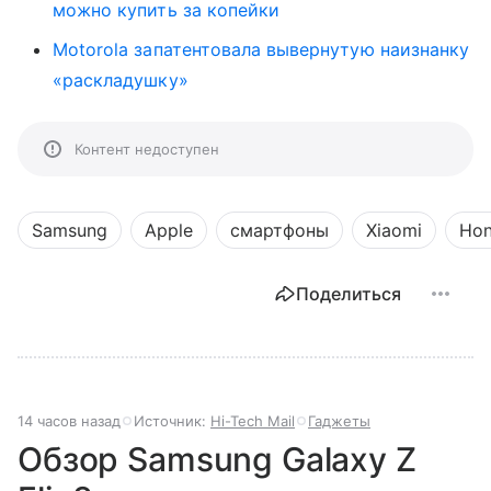
можно купить за копейки
Motorola запатентовала вывернутую наизнанку
«раскладушку»
Контент недоступен
Samsung
Apple
смартфоны
Xiaomi
Hon
Поделиться
14 часов назад
Источник:
Hi-Tech Mail
Гаджеты
Обзор Samsung Galaxy Z