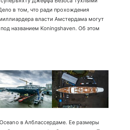
 суперъяхту Джеффа Безоса тухлыми
Дело в том, что ради прохождения
о миллиардера власти Амстердама могут
под названием Koningshaven. Об этом
 Oceano в Алблассердаме. Ее размеры