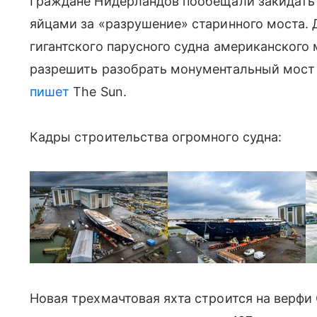
Граждане Нидерландов пообещали закидать
яйцами за «разрушение» старинного моста. 
гигантского парусного судна американског
разрешить разобрать монументальный мост 
пишет
The Sun.
Кадры строительства огромного судна:
Фото: thesun.co.uk
Новая трехмачтовая яхта строится на верфи