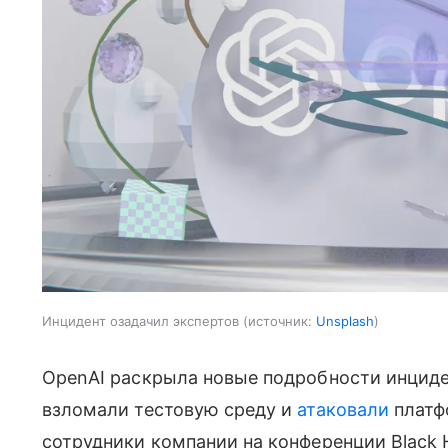
Инцидент озадачил экспертов
источник:
Unsplash
OpenAI раскрыла новые подробности инциде
взломали тестовую среду и
атаковали
платф
сотрудники компании на конференции Black 