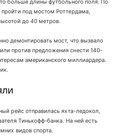
что больше длины футбольного поля. По
 пройти под мостом Роттердама,
высотой до 40 метров.
нно демонтировать мост, что вызвало
пили против
предложения снести 140-
интересам американского миллиардера.
ик.
яли
ный рейс отправилась яхта-ледокол,
вателя Тинькофф-банка. На ней есть
имних видов спорта.