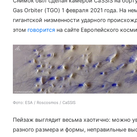
Снимок был сделан камерой CaSSIS на борт
Gas Orbiter (TGO) 1 февраля 2021 года. На н
гигантской низменности ударного происхо
этом
говорится
на сайте Европейского косми
Фото: ESA / Roscosmos / CaSSIS
Пейзаж выглядит весьма хаотично: можно у
разного размера и формы, неправильные выс