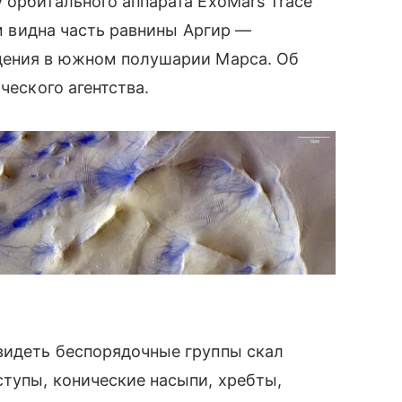
у орбитального аппарата ExoMars Trace
ем видна часть равнины Аргир —
ждения в южном полушарии Марса. Об
ческого агентства.
видеть беспорядочные группы скал
тупы, конические насыпи, хребты,