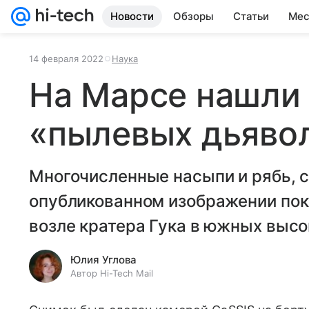
Новости
Обзоры
Статьи
Мес
14 февраля 2022
Наука
На Марсе нашли
«пылевых дьявол
Многочисленные насыпи и рябь, с
опубликованном изображении по
возле кратера Гука в южных высо
Юлия Углова
Автор Hi-Tech Mail