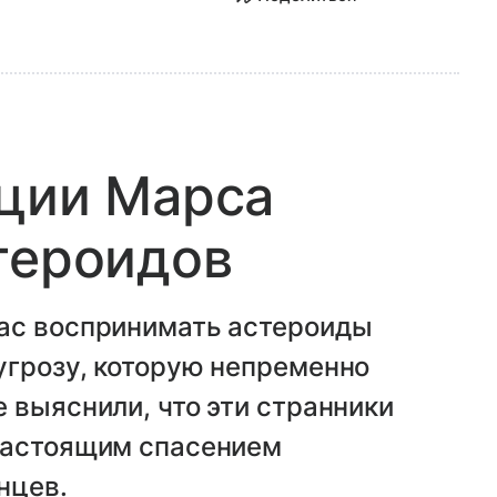
ации Марса
тероидов
ас воспринимать астероиды
угрозу, которую непременно
 выяснили, что эти странники
настоящим спасением
нцев.