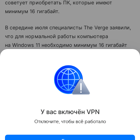
советует приобретать ПК, которые имеют
минимум 16 гигабайт.
В середине июля специалисты The Verge заявили,
что для нормальной работы компьютера
на Windows 11 необходимо минимум 16 гигабайт
оперативной памяти. Таким образом они
завершили обзор ноутбука Microsoft Surface
Laptop, который имеет всего 8 гигабайт памяти.
Windows
Поделиться
У вас включ
ён
V
P
N
Отключите, чтобы всё работало