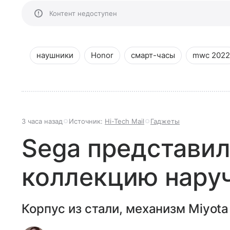
Контент недоступен
наушники
Honor
смарт-часы
mwc 2022
3 часа назад
Источник:
Hi-Tech Mail
Гаджеты
Sega представил
коллекцию нару
Корпус из стали, механизм Miyota