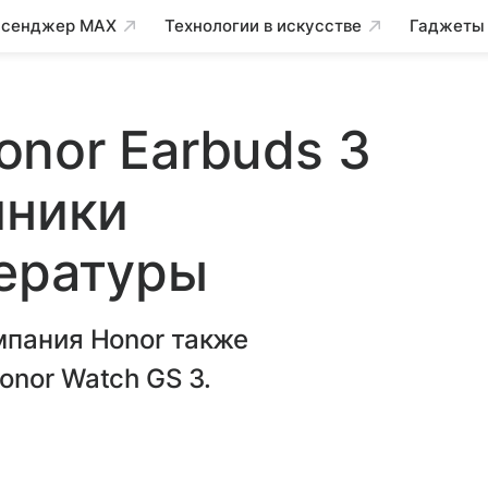
сенджер MAX
Технологии в искусстве
Гаджеты
nor Earbuds 3
шники
пературы
мпания Honor также
nor Watch GS 3.