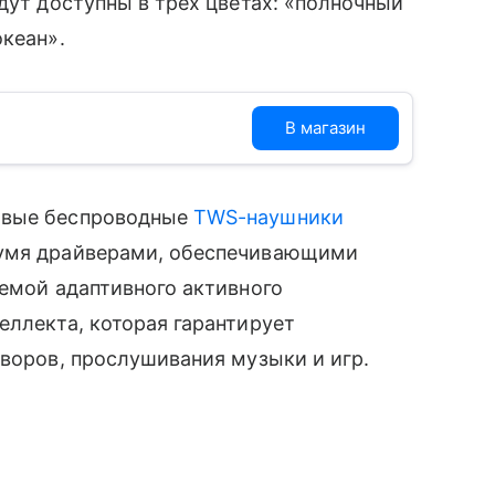
дут доступны в трех цветах: «полночный
океан».
В магазин
овые беспроводные
TWS-наушники
умя драйверами, обеспечивающими
емой адаптивного активного
еллекта, которая гарантирует
оворов, прослушивания музыки и игр.