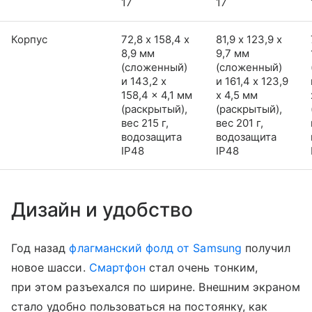
17
17
Корпус
72,8 х 158,4 х
81,9 х 123,9 х
8,9 мм
9,7 мм
(сложенный)
(сложенный)
и 143,2 x
и 161,4 x 123,9
158,4 x 4,1 мм
x 4,5 мм
(раскрытый),
(раскрытый),
вес 215 г,
вес 201 г,
водозащита
водозащита
IP48
IP48
Дизайн и удобство
Год назад
флагманский фолд от Samsung
получил
новое шасси.
Смартфон
стал очень тонким,
при этом разъехался по ширине. Внешним экраном
стало удобно пользоваться на постоянку, как