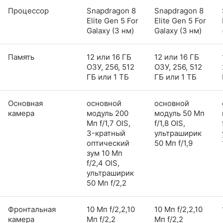
Процессор
Snapdragon 8
Snapdragon 8
Elite Gen 5 For
Elite Gen 5 For
Galaxy (3 нм)
Galaxy (3 нм)
Память
12 или 16 ГБ
12 или 16 ГБ
ОЗУ, 256, 512
ОЗУ, 256, 512
ГБ или 1 ТБ
ГБ или 1 ТБ
Основная
основной
основной
камера
модуль 200
модуль 50 Мп
Мп f/1,7 OIS,
f/1,8 OIS,
3-кратный
ультраширик
оптический
50 Мп f/1,9
зум 10 Мп
f/2,4 OIS,
ультраширик
50 Мп f/2,2
Фронтальная
10 Мп f/2,2,10
10 Мп f/2,2,10
камера
Мп f/2,2
Мп f/2,2