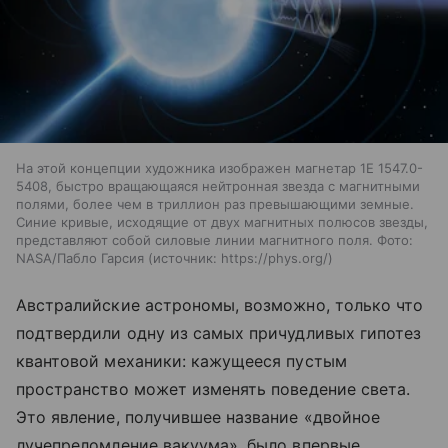
На этой концепции художника изображен магнетар 1E 1547.0-
5408, быстро вращающаяся нейтронная звезда с магнитными
полями, более чем в триллион раз превышающими земные.
Синие кривые, исходящие от двух магнитных полюсов звезды,
представляют собой силовые линии магнитного поля. Фото:
NASA/Пабло Гарсия
источник:
https://phys.org/
Австралийские астрономы, возможно, только что
подтвердили одну из самых причудливых гипотез
квантовой механики: кажущееся пустым
пространство может изменять поведение света.
Это явление, получившее название «двойное
лучепреломление вакуума», было впервые