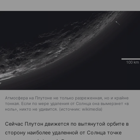
Атмосфера на Плутоне не только разреженная, но и крайне
тонкая. Если по мере удаления от Солнца она вымерзнет «в
ноль», никто не удивится.
источник:
wikimedia
Сейчас Плутон движется по вытянутой орбите в
сторону наиболее удаленной от Солнца точке