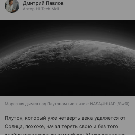
Дмитрий Павлов
Автор Hi-Tech Mail
Морозная дымка над Плутоном
источник:
NASA/JHUAPL/SwRI
Плутон, который уже четверть века удаляется от
Солнца, похоже, начал терять свою и без того
крайне разреженную атмосферу. Международная