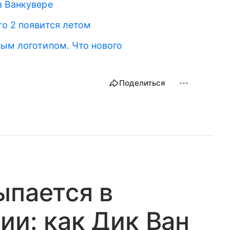
в Ванкувере
ro 2 появится летом
ным логотипом. Что нового
Поделиться
ыпается в
ии: как Дик Ван