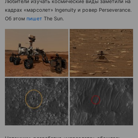
Любители изучать космические виды заметили на
кадрах
«марсолет»
Ingenuity и ровер Perseverance.
Об этом
пишет
The Sun.