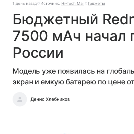
1 день назад
Источник:
Hi-Tech Mail
Гаджеты
Бюджетный Redmi
7500 мАч начал 
России
Модель уже появилась на глобал
экран и емкую батарею по цене от
Денис Хлебников