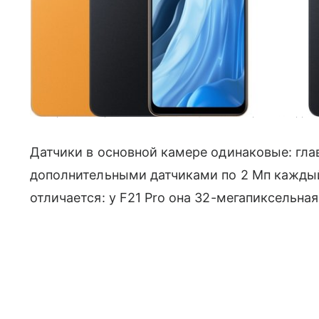
На первом изображении показаны цветовые варианты Oppo F
Датчики в основной камере одинаковые: гла
дополнительными датчиками по 2 Мп каждыи
отличается: у F21 Pro она 32-мегапиксельная