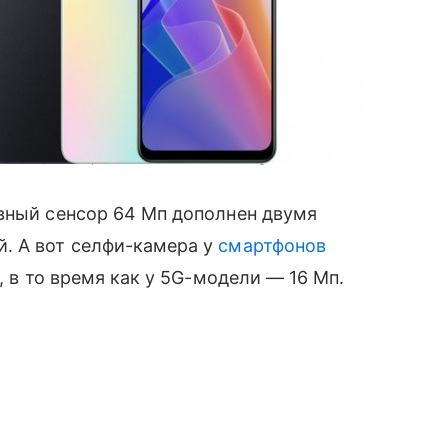
21 Pro, на втором — модели 5G. Фото: gsmarena.com
вный сенсор 64 Мп дополнен двумя
̆. А вот селфи-камера у
смартфонов
, в то время как у 5G-модели — 16 Мп.