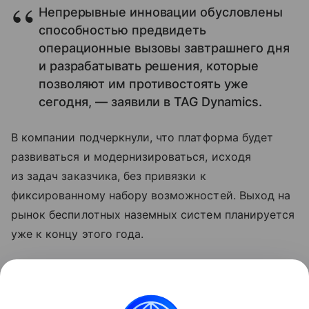
Непрерывные инновации обусловлены
способностью предвидеть
операционные вызовы завтрашнего дня
и разрабатывать решения, которые
позволяют им противостоять уже
сегодня, — заявили в TAG Dynamics.
В компании подчеркнули, что платформа будет
развиваться и модернизироваться, исходя
из задач заказчика, без привязки к
фиксированному набору возможностей. Выход на
рынок беспилотных наземных систем планируется
уже к концу этого года.
Читайте также нашу
статью
о том, как Textron
представила новый наземный беспилотник RIPSAW
M1.