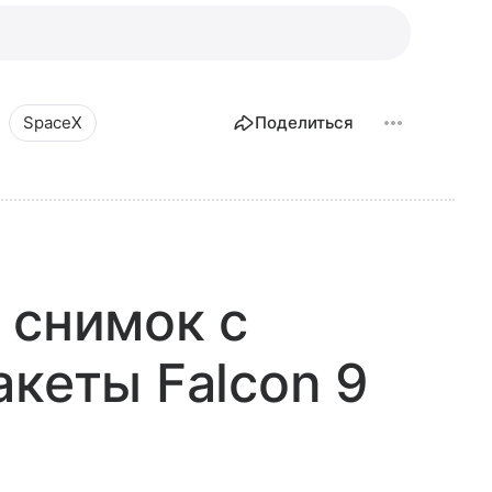
SpaceX
Поделиться
 снимок с
акеты Falcon 9