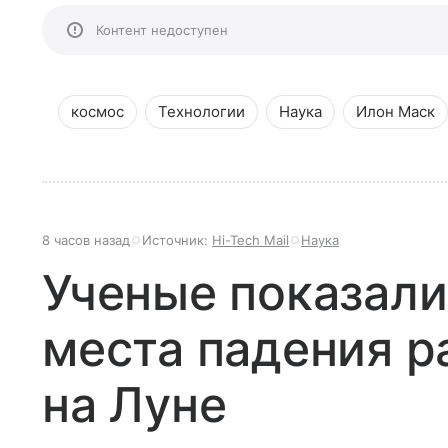
Контент недоступен
космос
Технологии
Наука
Илон Маск
8 часов назад
Источник:
Hi-Tech Mail
Наука
Ученые показали
места падения р
на Луне