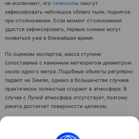
не исключают, что
телескопы
смогут
зафиксировать небольшое облако пыли, поднятое
при столкновении. Если момент столкновения
удастся зафиксировать, первые снимки могут
появиться уже в ближайшее время.
По оценкам экспертов, масса ступени
сопоставима с каменным метеоритом диаметром
около одного метра. Подобные объекты регулярно
падают на Землю, однако в большинстве случаев
практически полностью сгорают в атмосфере. В
случае с Луной атмосфера отсутствует, поэтому
ракета достигнет поверхности целиком.
Ранее стало известно, что лунный грунт
рассказал
об атмосфере древней Земли.