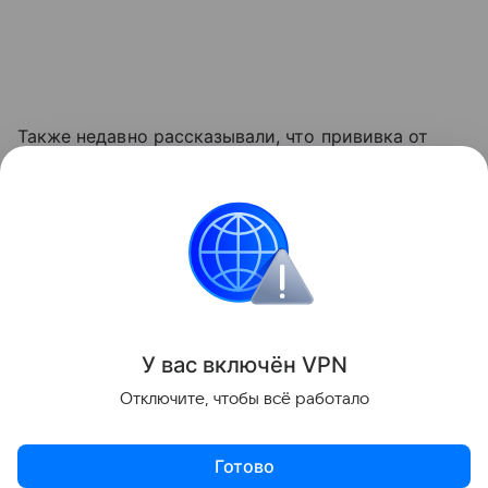
Также недавно рассказывали, что прививка от
коронавируса помогает организму бороться с
раком. Подробности в
статье
.
медицина
Биология
Поделиться
У вас включ
ён
V
P
N
Отключите, чтобы всё работало
Готово