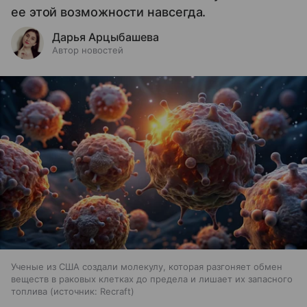
ее этой возможности навсегда.
Дарья Арцыбашева
Автор новостей
Ученые из США создали молекулу, которая разгоняет обмен
веществ в раковых клетках до предела и лишает их запасного
топлива
источник:
Recraft