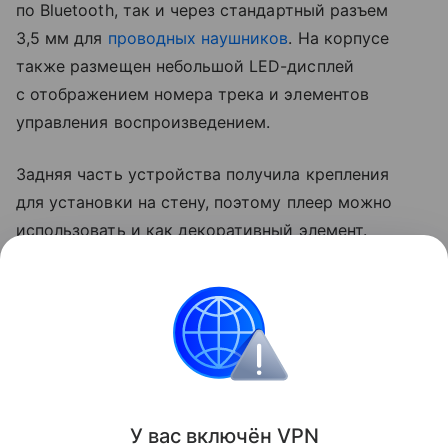
по Bluetooth, так и через стандартный разъем
3,5 мм для
проводных наушников
. На корпусе
также размещен небольшой LED-дисплей
с отображением номера трека и элементов
управления воспроизведением.
Задняя часть устройства получила крепления
для установки на стену, поэтому плеер можно
использовать и как декоративный элемент.
Ранее компания Beams Records
анонсировала
новый CD-плеер с прозрачным корпусом. Модель
получила название Clear Portable CD Player
и оценена в 6930 иен (3500 рублей).
Поделиться
У вас включ
ён
V
P
N