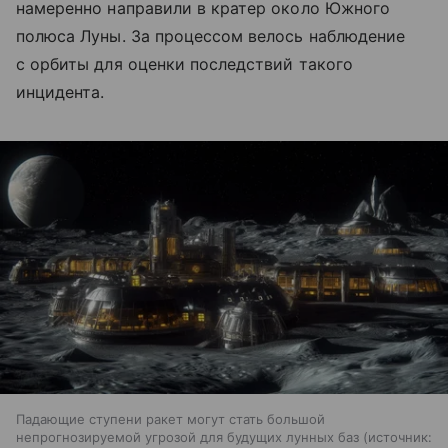
намеренно направили в кратер около Южного
полюса Луны. За процессом велось наблюдение
с орбиты для оценки последствий такого
инцидента.
Падающие ступени ракет могут стать большой
непрогнозируемой угрозой для будущих лунных баз
источник: