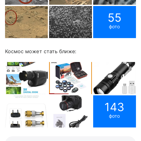
55
фото
Космос может стать ближе:
143
фото