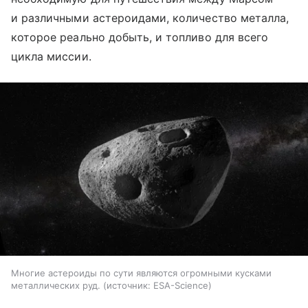
и различными астероидами, количество металла,
которое реально добыть, и топливо для всего
цикла миссии.
Многие астероиды по сути являются огромными кусками
металлических руд.
источник:
ESA-Science