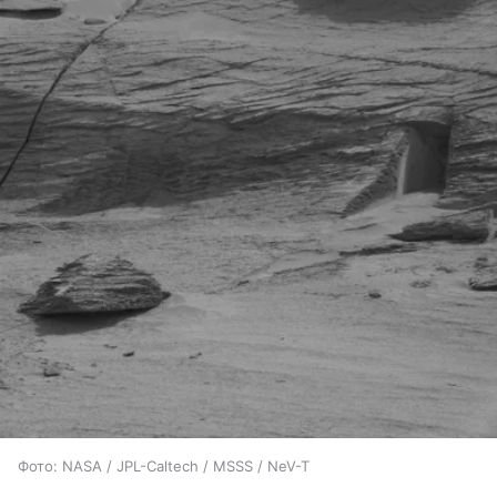
Фото: NASA / JPL-Caltech / MSSS / NeV-T