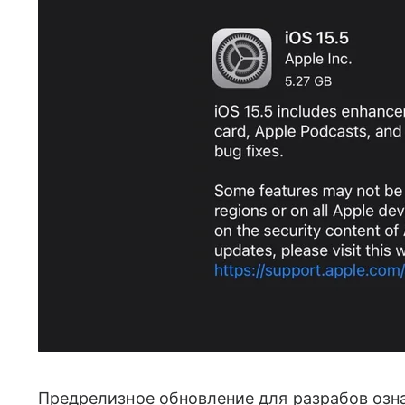
Предрелизное обновление для разрабов озна