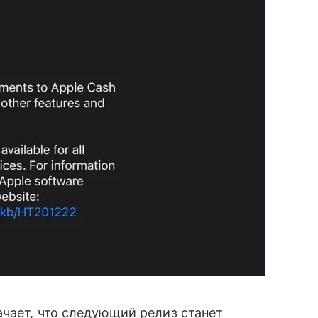
чает, что следующий релиз станет