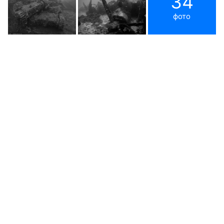
34
фото