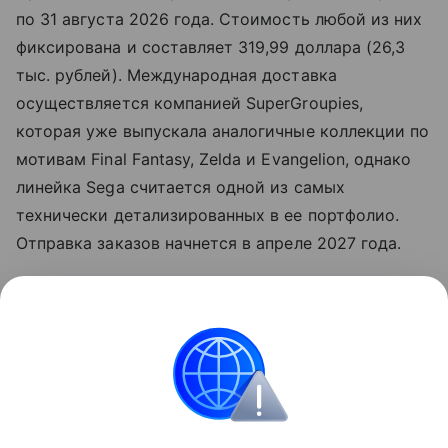
по 31 августа 2026 года. Стоимость любой из них
фиксирована и составляет 319,99 доллара (26,3
тыс. рублей). Международная доставка
осуществляется компанией SuperGroupies,
которая уже выпускала аналогичные коллекции по
мотивам Final Fantasy, Zelda и Evangelion, однако
линейка Sega считается одной из самых
технически детализированных в ее портфолио.
Отправка заказов начнется в апреле 2027 года.
Читайте также нашу
статью
о том, как Sega
представила линейку
клавиатур
по Сонику.
Игры