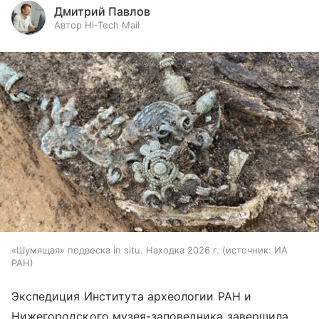
Дмитрий Павлов
Автор Hi-Tech Mail
«Шумящая» подвеска in situ. Находка 2026 г.
источник:
ИА
РАН
Экспедиция Института археологии РАН и
Нижегородского музея-заповедника завершила