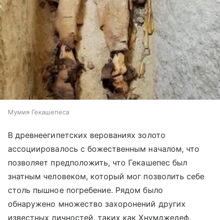
Мумия Гекашепеса
В древнеегипетских верованиях золото
ассоциировалось с божественным началом, что
позволяет предположить, что Гекашепес был
знатным человеком, который мог позволить себе
столь пышное погребение.
Рядом было
обнаружено множество захоронений других
известных личностей, таких как Хнумджедеф,