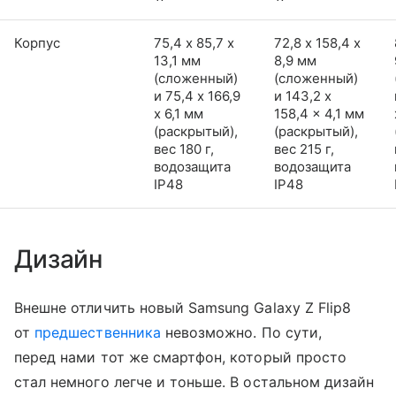
Корпус
75,4 х 85,7 х
72,8 х 158,4 х
13,1 мм
8,9 мм
(сложенный)
(сложенный)
и 75,4 x 166,9
и 143,2 x
x 6,1 мм
158,4 x 4,1 мм
(раскрытый),
(раскрытый),
вес 180 г,
вес 215 г,
водозащита
водозащита
IP48
IP48
Дизайн
Внешне отличить новый Samsung Galaxy Z Flip8
от
предшественника
невозможно. По сути,
перед нами тот же смартфон, который просто
стал немного легче и тоньше. В остальном дизайн