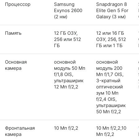
Процессор
Samsung
Snapdragon 8
Exynos 2600
Elite Gen 5 For
(2 нм)
Galaxy (3 нм)
Память
12 ГБ ОЗУ,
12 или 16 ГБ
256 или 512
ОЗУ, 256, 512
ГБ
ГБ или 1 ТБ
Основная
основной
основной
камера
модуль 50 Мп
модуль 200
f/1,8 OIS,
Мп f/1,7 OIS,
ультраширик
3-кратный
12 Мп f/2,2
оптический
зум 10 Мп
f/2,4 OIS,
ультраширик
50 Мп f/2,2
Фронтальная
10 Мп f/2,2
10 Мп f/2,2,10
камера
Мп f/2,2