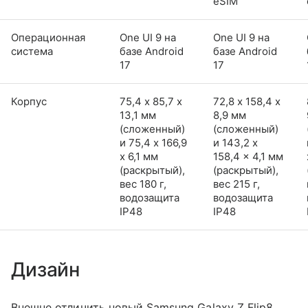
eSIM
Операционная
One UI 9 на
One UI 9 на
система
базе Android
базе Android
17
17
Корпус
75,4 х 85,7 х
72,8 х 158,4 х
13,1 мм
8,9 мм
(сложенный)
(сложенный)
и 75,4 x 166,9
и 143,2 x
x 6,1 мм
158,4 x 4,1 мм
(раскрытый),
(раскрытый),
вес 180 г,
вес 215 г,
водозащита
водозащита
IP48
IP48
Дизайн
Внешне отличить новый Samsung Galaxy Z Flip8