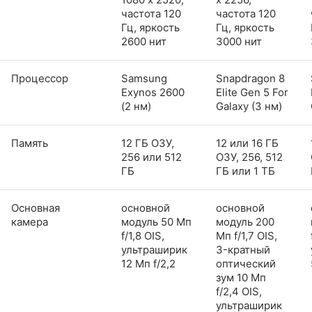
частота 120
частота 120
Гц, яркость
Гц, яркость
2600 нит
3000 нит
Процессор
Samsung
Snapdragon 8
Exynos 2600
Elite Gen 5 For
(2 нм)
Galaxy (3 нм)
Память
12 ГБ ОЗУ,
12 или 16 ГБ
256 или 512
ОЗУ, 256, 512
ГБ
ГБ или 1 ТБ
Основная
основной
основной
камера
модуль 50 Мп
модуль 200
f/1,8 OIS,
Мп f/1,7 OIS,
ультраширик
3-кратный
12 Мп f/2,2
оптический
зум 10 Мп
f/2,4 OIS,
ультраширик