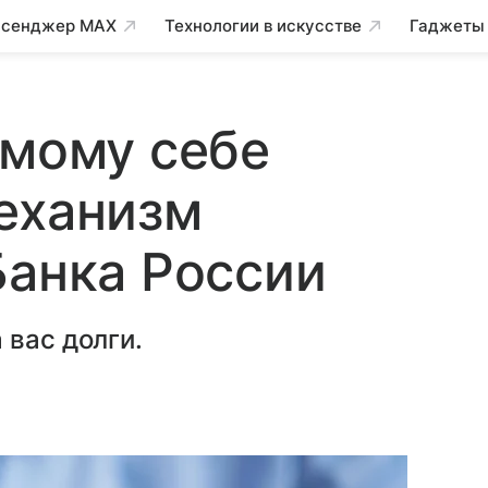
сенджер MAX
Технологии в искусстве
Гаджеты
амому себе
еханизм
Банка России
 вас долги.