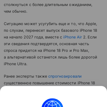
столкнуться с более длительным ожиданием,
чем обычно.
Ситуацию может усугубить еще и то, что Apple,
по слухам, перенесет выпуск базового iPhone 18
на начало 2027 года, вместе с
iPhone Air
2. Если
эти сведения подтвердятся, основная часть
спроса придется на iPhone 18 Pro и Pro Max,
а альтернативой останется лишь более дорогой
iPhone Ultra.
Ранее эксперты также
спрогнозировали
существенное повышение стоимости iPhone 18
Pro. Аналитик Джефф Пу считает, что цены
вырастут на 250−300 долларов (около 20−24 тыс.
рублей).