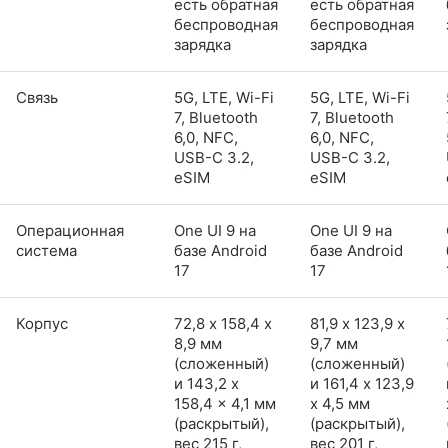
есть обратная
есть обратная
беспроводная
беспроводная
зарядка
зарядка
Связь
5G, LTE, Wi-Fi
5G, LTE, Wi-Fi
7, Bluetooth
7, Bluetooth
6,0, NFC,
6,0, NFC,
USB-C 3.2,
USB-C 3.2,
eSIM
eSIM
Операционная
One UI 9 на
One UI 9 на
система
базе Android
базе Android
17
17
Корпус
72,8 х 158,4 х
81,9 х 123,9 х
8,9 мм
9,7 мм
(сложенный)
(сложенный)
и 143,2 x
и 161,4 x 123,9
158,4 x 4,1 мм
x 4,5 мм
(раскрытый),
(раскрытый),
вес 215 г,
вес 201 г,