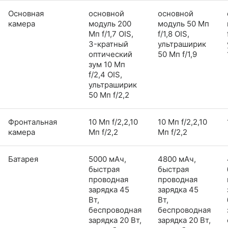
Основная
основной
основной
камера
модуль 200
модуль 50 Мп
Мп f/1,7 OIS,
f/1,8 OIS,
3-кратный
ультраширик
оптический
50 Мп f/1,9
зум 10 Мп
f/2,4 OIS,
ультраширик
50 Мп f/2,2
Фронтальная
10 Мп f/2,2,10
10 Мп f/2,2,10
камера
Мп f/2,2
Мп f/2,2
Батарея
5000 мАч,
4800 мАч,
быстрая
быстрая
проводная
проводная
зарядка 45
зарядка 45
Вт,
Вт,
беспроводная
беспроводная
зарядка 20 Вт,
зарядка 20 Вт,