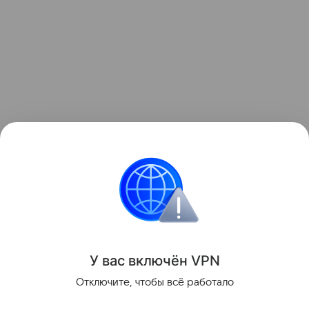
Узнать больше о необычном инциденте с ракетой
можно в отдельном
материале
Hi-Tech Mail.
космос
Луна
Поделиться
У вас включ
ён
V
P
N
Отключите, чтобы всё работало