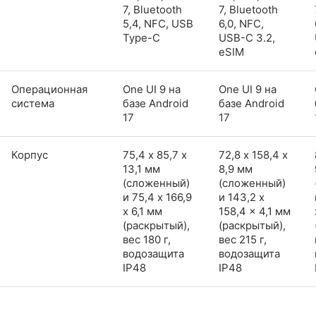
7, Bluetooth
7, Bluetooth
5,4, NFC, USB
6,0, NFC,
Type-C
USB-C 3.2,
eSIM
Операционная
One UI 9 на
One UI 9 на
система
базе Android
базе Android
17
17
Корпус
75,4 х 85,7 х
72,8 х 158,4 х
13,1 мм
8,9 мм
(сложенный)
(сложенный)
и 75,4 x 166,9
и 143,2 x
x 6,1 мм
158,4 x 4,1 мм
(раскрытый),
(раскрытый),
вес 180 г,
вес 215 г,
водозащита
водозащита
IP48
IP48