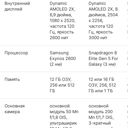
Внутренний
Dynamic
Dynamic
дисплей
AMOLED 2X,
AMOLED 2X, 8
6,9 дюйма,
дюймов, 2504
1080 x 2520,
x 2256,
частота 120
частота 120
Гц, яркость
Гц, яркость
2600 нит
3000 нит
Процессор
Samsung
Snapdragon 8
Exynos 2600
Elite Gen 5 For
(2 нм)
Galaxy (3 нм)
Память
12 ГБ ОЗУ,
12 или 16 ГБ
256 или 512
ОЗУ, 256, 512
ГБ
ГБ или 1 ТБ
Основная
основной
основной
камера
модуль 50 Мп
модуль 200
f/1,8 OIS,
Мп f/1,7 OIS,
ультраширик
3-кратный