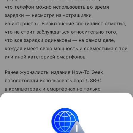
что телефон можно использовать во время
зарядки — несмотря на «страшилки
из интернета». В заключение специалист отметил,
что не стоит заблуждаться относительно того,
что все зарядки одинаковы — на самом деле,
каждая имеет свою мощность и совместима с той
или иной категорией смартфонов.
Ранее журналисты издания How-To Geek
посоветовали использовать порт USB-C
в компьютерах и смартфонах не только
для зарядки. Они рассказали, что с помощью
разъема можно передавать файлы на большой
скорости и подключаться к мониторам.
смартфоны