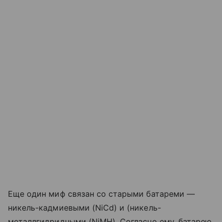
Еще один миф связан со старыми батареми —
никель-кадмиевыми (NiCd) и (никель-
металлгидридными (NiMH). Согласно ему, батарею