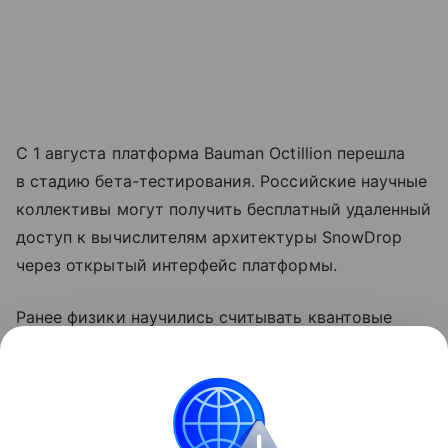
С 1 августа платформа Bauman Octillion перешла
в стадию бета-тестирования. Российские научные
коллективы могут получить бесплатный удаленный
доступ к вычислителям архитектуры SnowDrop
через открытый интерфейс платформы.
Ранее физики научились считывать квантовые
биты быстрее и с меньшими затратами.
Подробности — в
другом материале Hi-Tech Mail.