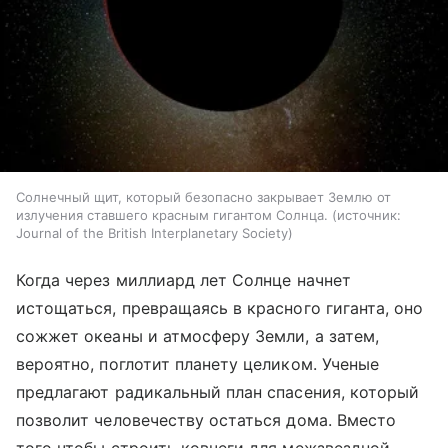
Солнечный щит, который безопасно закрывает Землю от
излучения ставшего красным гигантом Солнца.
источник:
Journal of the British Interplanetary Society
Когда через миллиард лет Солнце начнет
истощаться, превращаясь в красного гиганта, оно
сожжет океаны и атмосферу Земли, а затем,
вероятно, поглотит планету целиком. Ученые
предлагают радикальный план спасения, который
позволит человечеству остаться дома. Вместо