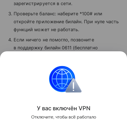
зарегистрируется в сети.
Проверьте баланс: наберите *100# или
откройте приложение билайн. При нуле часть
функций может не работать.
Если ничего не помогло, позвоните
в поддержку билайн 0611 (бесплатно
для абонентов). Сотрудники расскажут,
в чем проблема, и помогут восстановить
связь.
Сбои
Поделиться
У вас включ
ён
V
P
N
Отключите, чтобы всё работало