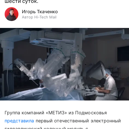
шести суток.
Игорь Ткаченко
Автор Hi-Tech Mail
Группа компаний «МЕТИЗ» из Подмосковья
представила
первый отечественный электронный
гидравлический коленный модуль с