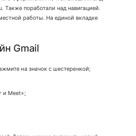
ou. Также поработали над навигацией.
естной работы. На единой вкладке
̆н Gmail
ажмите на значок с шестеренкой;
т и Meet»;