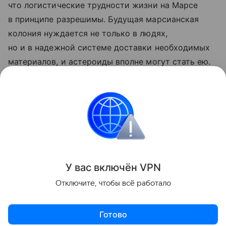
что логистические трудности жизни на Марсе
в принципе разрешимы. Будущая марсианская
колония нуждается не только в людях,
но и в надежной системе доставки необходимых
материалов, и астероиды вполне могут стать ею.
Ранее ученые
рассказали
, как угадать место
высадки на Марс рядом с источником воды.
космос
марс
Поделиться
У вас включ
ён
V
P
N
Отключите, чтобы всё работало
Готово