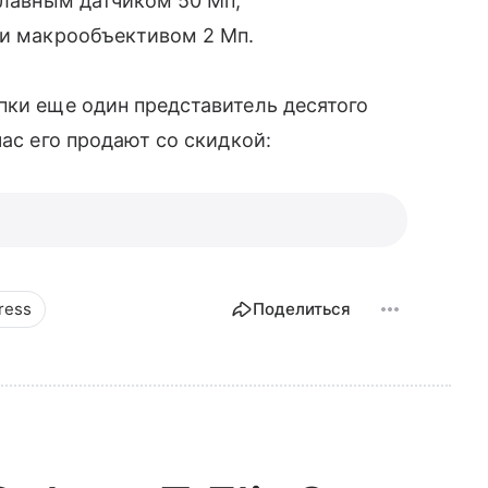
 главным датчиком 50 Мп,
 и макрообъективом 2 Мп.
пки еще один представитель десятого
ас его продают со скидкой:
ress
Поделиться