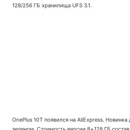
128/256 ГБ хранилища UFS 3.1.
OnePlus 10T появился на AliExpress. Новинка
зеленом. Стоимость версии 8+128 ГБ составл