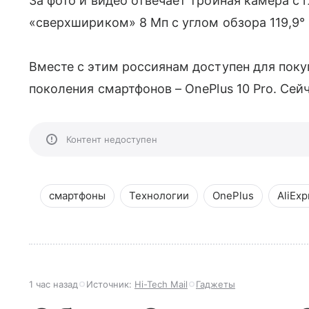
За фото и видео отвечает тройная камера с
«сверхшириком» 8 Мп с углом обзора 119,9°
Вместе с этим россиянам доступен для поку
поколения смартфонов – OnePlus 10 Pro. Сейч
Контент недоступен
смартфоны
Технологии
OnePlus
AliExp
1 час назад
Источник:
Hi-Tech Mail
Гаджеты