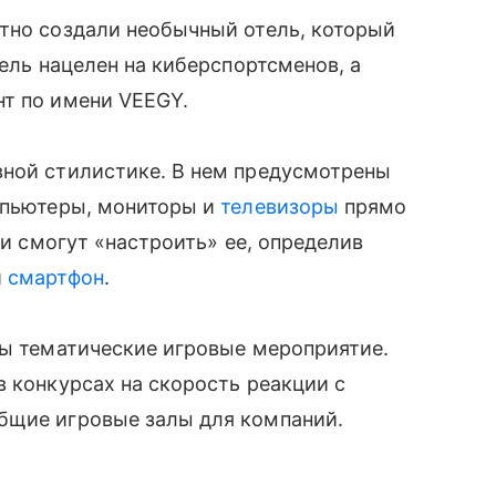
но создали необычный отель, который
тель нацелен на киберспортсменов, а
нт по имени VEEGY.
вной стилистике. В нем предусмотрены
омпьютеры, мониторы и
телевизоры
прямо
ти смогут «настроить» ее, определив
̆
смартфон
.
аны тематические игровые мероприятие.
в конкурсах на скорость реакции с
бщие игровые залы для компаний.