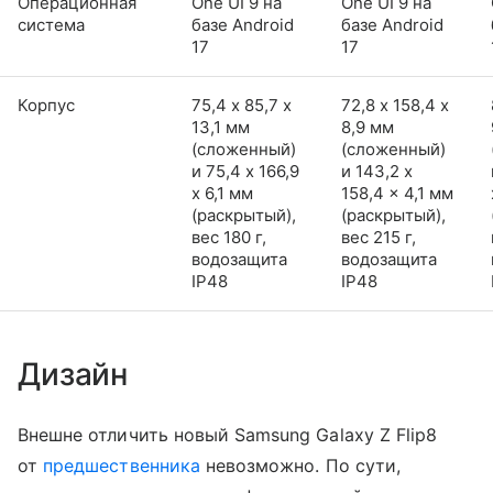
Операционная
One UI 9 на
One UI 9 на
система
базе Android
базе Android
17
17
Корпус
75,4 х 85,7 х
72,8 х 158,4 х
13,1 мм
8,9 мм
(сложенный)
(сложенный)
и 75,4 x 166,9
и 143,2 x
x 6,1 мм
158,4 x 4,1 мм
(раскрытый),
(раскрытый),
вес 180 г,
вес 215 г,
водозащита
водозащита
IP48
IP48
Дизайн
Внешне отличить новый Samsung Galaxy Z Flip8
от
предшественника
невозможно. По сути,