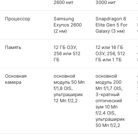
2600 нит
3000 нит
Процессор
Samsung
Snapdragon 8
Exynos 2600
Elite Gen 5 For
(2 нм)
Galaxy (3 нм)
Память
12 ГБ ОЗУ,
12 или 16 ГБ
256 или 512
ОЗУ, 256, 512
ГБ
ГБ или 1 ТБ
Основная
основной
основной
камера
модуль 50 Мп
модуль 200
f/1,8 OIS,
Мп f/1,7 OIS,
ультраширик
3-кратный
12 Мп f/2,2
оптический
зум 10 Мп
f/2,4 OIS,
ультраширик
50 Мп f/2,2