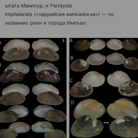
штата Манипур, и Parreysia
imphalensis («паррейсия импхалская») — по
названию реки и города Импхал.