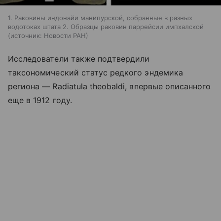
1. Раковины индонайи манипурской, собранные в разных
водотоках штата 2. Образцы раковин паррейсии импхалской
источник:
Новости РАН
Исследователи также подтвердили
таксономический статус редкого эндемика
региона — Radiatula theobaldi, впервые описанного
еще в 1912 году.