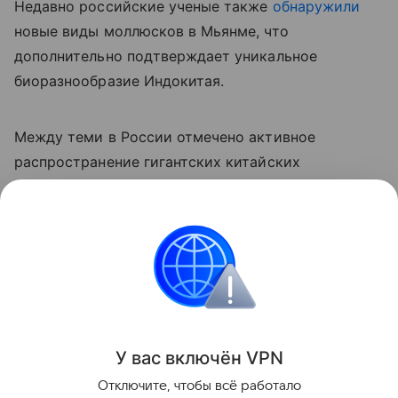
Недавно российские ученые также
обнаружили
новые виды моллюсков в Мьянме, что
дополнительно подтверждает уникальное
биоразнообразие Индокитая.
Между теми в России отмечено активное
распространение гигантских китайских
моллюсков. Малакологи
опасаются
, что незваные
гости с Востока скоро вытеснят местные виды.
природа
Биология
Поделиться
У вас включ
ён
V
P
N
Отключите, чтобы всё работало