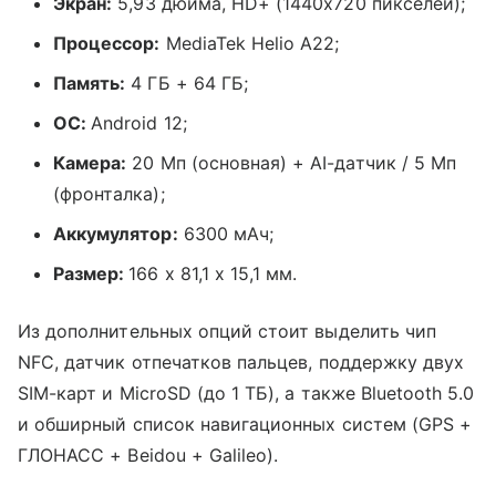
Экран:
5,93 дюйма, HD+ (1440x720 пикселей);
Процессор:
MediaTek Helio A22;
Память:
4 ГБ + 64 ГБ;
ОС:
Android 12;
Камера:
20 Мп (основная) + AI-датчик / 5 Мп
(фронталка);
Аккумулятор:
6300 мАч;
Размер:
166 x 81,1 x 15,1 мм.
Из дополнительных опций стоит выделить
чип
NFC, датчик отпечатков пальцев, поддержку двух
SIM-карт и MicroSD (до 1 ТБ), а также
Bluetooth 5.0
и обширный список навигационных систем (GPS +
ГЛОНАСС + Beidou + Galileo).