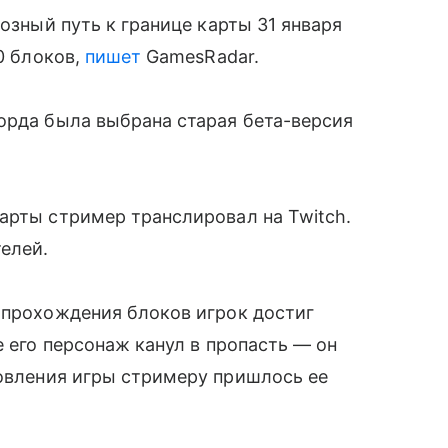
озный путь к границе карты 31 января
0 блоков,
пишет
GamesRadar.
орда была выбрана старая бета-версия
карты стример транслировал на Twitch.
лей.
 прохождения блоков игрок достиг
е его персонаж канул в пропасть
—
он
новления игры стримеру пришлось ее